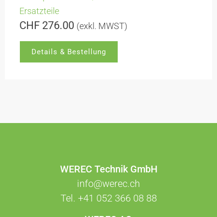
Ersatzteile
CHF
276.00
(exkl. MWST)
Details & Bestellung
WEREC Technik GmbH
info@werec.ch
Tel.
+41 052 366 08 88