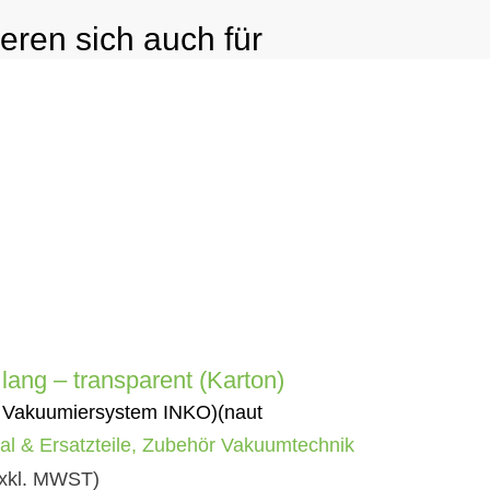
ieren sich auch für
ang – transparent (Karton)
 Vakuumiersystem INKO)(naut
l & Ersatzteile
,
Zubehör Vakuumtechnik
exkl. MWST)