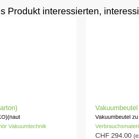
s Produkt interessierten, interess
arton)
Vakuumbeutel l
KO)(naut
Vakuumbeutel zu
hör Vakuumtechnik
Verbrauchsmateria
CHF
294.00
(