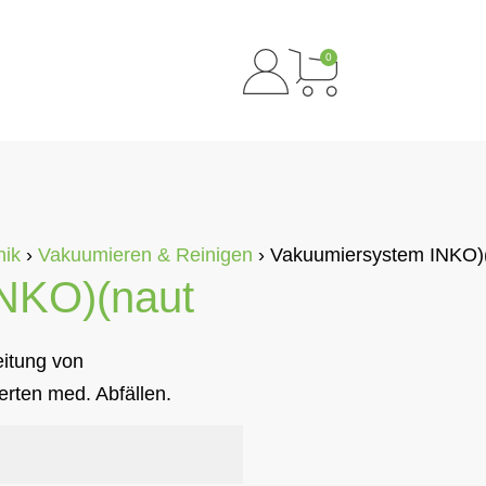
0
nik
›
Vakuumieren & Reinigen
›
Vakuumiersystem INKO)
NKO)(naut
itung von
erten med. Abfällen.