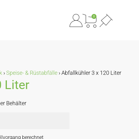
0
k
›
Speise- & Rüstabfälle
›
Abfallkühler 3 x 120 Liter
 Liter
ter Behälter
llvorgang berechnet