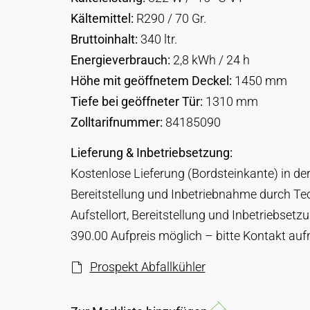
Kältemittel:
R290 / 70 Gr.
Bruttoinhalt:
340 ltr.
Energieverbrauch:
2,8 kWh / 24 h
Höhe mit geöffnetem Deckel:
1450 mm
Tiefe bei geöffneter Tür:
1310 mm
Zolltarifnummer:
84185090
Lieferung & Inbetriebsetzung:
Kostenlose Lieferung (Bordsteinkante) in d
Bereitstellung und Inbetriebnahme durch Te
Aufstellort, Bereitstellung und Inbetriebset
390.00 Aufpreis möglich – bitte Kontakt au
Prospekt Abfallkühler