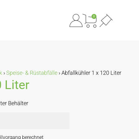
0
k
›
Speise- & Rüstabfälle
›
Abfallkühler 1 x 120 Liter
 Liter
ter Behälter
llvorgang berechnet